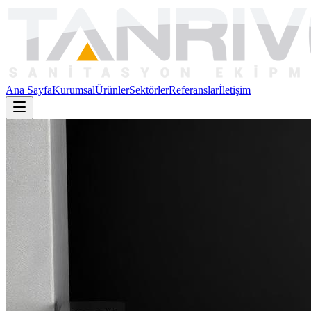
Ana Sayfa
Kurumsal
Ürünler
Sektörler
Referanslar
İletişim