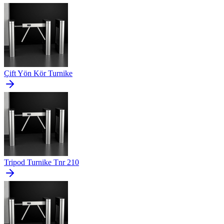
Çift Yön Kör Turnike
Tripod Turnike Tnr 210