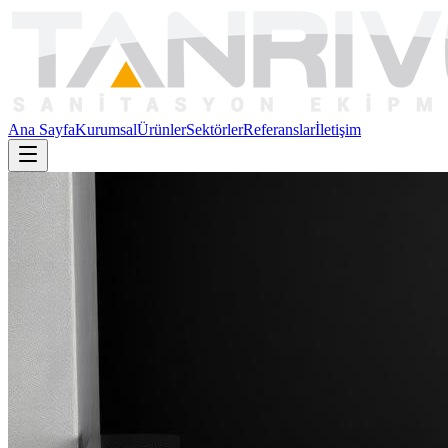
Ana Sayfa
Kurumsal
Ürünler
Sektörler
Referanslar
İletişim