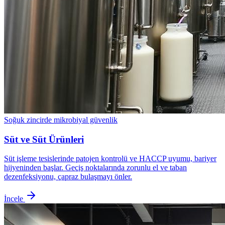
Soğuk zincirde mikrobiyal güvenlik
Süt ve Süt Ürünleri
Süt işleme tesislerinde patojen kontrolü ve HACCP uyumu, bariyer
hijyeninden başlar. Geçiş noktalarında zorunlu el ve taban
dezenfeksiyonu, çapraz bulaşmayı önler.
İncele