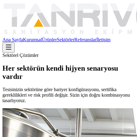
Ana Sayfa
Kurumsal
Ürünler
Sektörler
Referanslar
İletişim
Sektörel Çözümler
Her sektörün kendi hijyen senaryosu
vardır
Tesisinizin sektörüne göre bariyer konfigürasyonu, sertifika
gereklilikleri ve risk profili değişir. Sizin için doğru kombinasyonu
tasarlıyoruz.