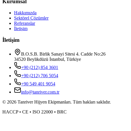
Kurumsal
Hakkımızda
Sektörel Çözümler
Referanslar
İletişim
İletişim
B.O.S.B. Birlik Sanayi Sitesi 4. Cadde No:26
34520 Beylikdüzü İstanbul, Türkiye
+90 (212) 854 3601
+90 (212) 706 5054
+90 549 401 9054
info@tanriver.com.tr
©
2026
Tanriver Hijyen Ekipmanları. Tüm hakları saklıdır.
HACCP • CE • ISO 22000 • BRC