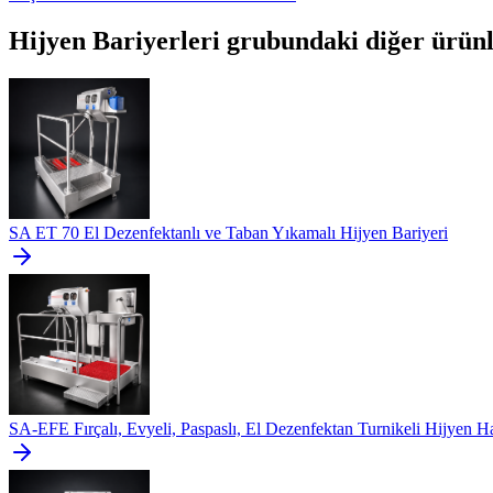
Hijyen Bariyerleri
grubundaki diğer ürün
SA ET 70 El Dezenfektanlı ve Taban Yıkamalı Hijyen Bariyeri
SA-EFE Fırçalı, Evyeli, Paspaslı, El Dezenfektan Turnikeli Hijyen Ha