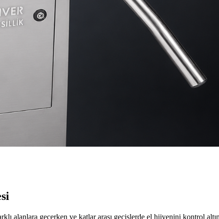
si
ı alanlara geçerken ve katlar arası geçişlerde el hijyenini kontrol alt