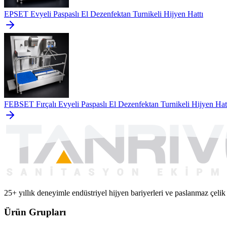
EPSET Evyeli Paspaslı El Dezenfektan Turnikeli Hijyen Hattı
FEBSET Fırçalı Evyeli Paspaslı El Dezenfektan Turnikeli Hijyen Hat
25+ yıllık deneyimle endüstriyel hijyen bariyerleri ve paslanmaz çelik
Ürün Grupları