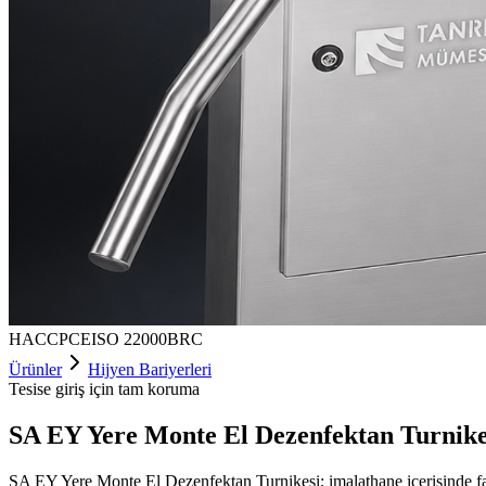
HACCP
CE
ISO 22000
BRC
Ürünler
Hijyen Bariyerleri
Tesise giriş için tam koruma
SA EY Yere Monte El Dezenfektan Turnike
SA EY Yere Monte El Dezenfektan Turnikesi; imalathane içerisinde farkl