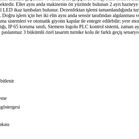
dir. Eller aynı anda makinenin ön yüzünde bulunan 2 ayrı hazneye soku
şil LED ikaz lambaları bulunur. Dezenfektan işlemi tamamlandığında turn
. Doğru işlem için her iki elin aynı anda sensör tarafından algılanması 
 sistemleri ve otomatik giyotin kapılar ile entegre edilebilir; yere mon
ğı, IP 65 koruma sınıfı, Siemens logolu PLC kontrol sistemi, zaman aya
paslanmaz 3 bükümlü özel tasarım turnike kolu ile farklı geçiş senaryol
bitlenir
leme
 göstergesi
akası