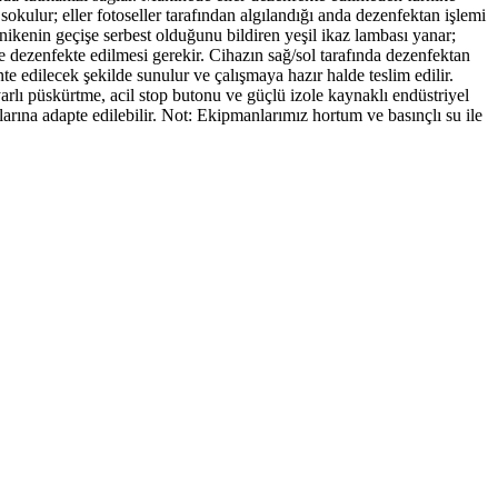
lur; eller fotoseller tarafından algılandığı anda dezenfektan işlemi
ikenin geçişe serbest olduğunu bildiren yeşil ikaz lambası yanar;
ve dezenfekte edilmesi gerekir. Cihazın sağ/sol tarafında dezenfektan
te edilecek şekilde sunulur ve çalışmaya hazır halde teslim edilir.
rlı püskürtme, acil stop butonu ve güçlü izole kaynaklı endüstriyel
arına adapte edilebilir. Not: Ekipmanlarımız hortum ve basınçlı su ile