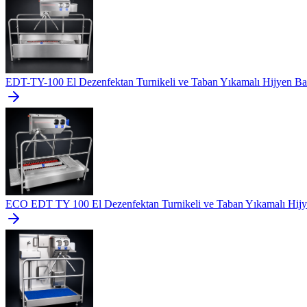
EDT-TY-100 El Dezenfektan Turnikeli ve Taban Yıkamalı Hijyen Bar
ECO EDT TY 100 El Dezenfektan Turnikeli ve Taban Yıkamalı Hijy