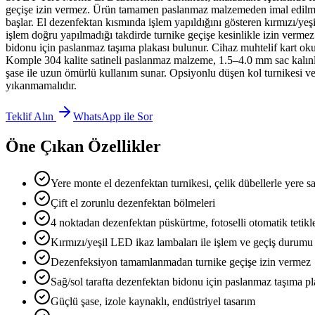
geçişe izin vermez. Ürün tamamen paslanmaz malzemeden imal edilmekte
başlar. El dezenfektan kısmında işlem yapıldığını gösteren kırmızı/ye
işlem doğru yapılmadığı takdirde turnike geçişe kesinlikle izin vermez
bidonu için paslanmaz taşıma plakası bulunur. Cihaz muhtelif kart okuma
Komple 304 kalite satineli paslanmaz malzeme, 1.5–4.0 mm sac kalınlı
şase ile uzun ömürlü kullanım sunar. Opsiyonlu düşen kol turnikesi ve 
yıkanmamalıdır.
Teklif Alın
WhatsApp ile Sor
Öne Çıkan Özellikler
Yere monte el dezenfektan turnikesi, çelik dübellerle yere sa
Çift el zorunlu dezenfektan bölmeleri
4 noktadan dezenfektan püskürtme, fotoselli otomatik tetik
Kırmızı/yeşil LED ikaz lambaları ile işlem ve geçiş durumu
Dezenfeksiyon tamamlanmadan turnike geçişe izin vermez
Sağ/sol tarafta dezenfektan bidonu için paslanmaz taşıma pl
Güçlü şase, izole kaynaklı, endüstriyel tasarım