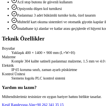
Acil stop butonu ile güvenli kullanım
Opsiyonlu düşen kol turnikesi
Paslanmaz 3 adet bükümlü turnike kolu, özel tasarım
Muhtelif kart okuma sistemleri ve otomatik giyotin kapılar il
İmalathane içi alanlar ve katlar arası geçişlerde el hijyeni ko
Teknik Özellikler
Boyutlar
Yaklaşık 400 × 1400 × 900 mm (L×W×H)
Malzeme
Komple 304 kalite satineli paslanmaz malzeme, 1.5 mm ve 4.0 
Elektrik
IP 65 koruma sınıfı, zaman ayarlı püskürtme
Kontrol Ünitesi
Siemens logolu PLC kontrol sistemi
Yardım mı lazım?
Mühendislerimiz tesisinize en uygun bariyer hattını birlikte tasarlar.
Keşif Randevusu Alın
+90 262 341 35 15