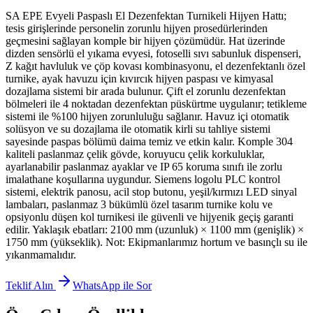
SA EPE Evyeli Paspaslı El Dezenfektan Turnikeli Hijyen Hattı;
tesis girişlerinde personelin zorunlu hijyen prosedürlerinden
geçmesini sağlayan komple bir hijyen çözümüdür. Hat üzerinde
dizden sensörlü el yıkama evyesi, fotoselli sıvı sabunluk dispenseri,
Z kağıt havluluk ve çöp kovası kombinasyonu, el dezenfektanlı özel
turnike, ayak havuzu için kıvırcık hijyen paspası ve kimyasal
dozajlama sistemi bir arada bulunur. Çift el zorunlu dezenfektan
bölmeleri ile 4 noktadan dezenfektan püskürtme uygulanır; tetikleme
sistemi ile %100 hijyen zorunluluğu sağlanır. Havuz içi otomatik
solüsyon ve su dozajlama ile otomatik kirli su tahliye sistemi
sayesinde paspas bölümü daima temiz ve etkin kalır. Komple 304
kaliteli paslanmaz çelik gövde, koruyucu çelik korkuluklar,
ayarlanabilir paslanmaz ayaklar ve IP 65 koruma sınıfı ile zorlu
imalathane koşullarına uygundur. Siemens logolu PLC kontrol
sistemi, elektrik panosu, acil stop butonu, yeşil/kırmızı LED sinyal
lambaları, paslanmaz 3 bükümlü özel tasarım turnike kolu ve
opsiyonlu düşen kol turnikesi ile güvenli ve hijyenik geçiş garanti
edilir. Yaklaşık ebatları: 2100 mm (uzunluk) × 1100 mm (genişlik) ×
1750 mm (yükseklik). Not: Ekipmanlarımız hortum ve basınçlı su ile
yıkanmamalıdır.
Teklif Alın
WhatsApp ile Sor