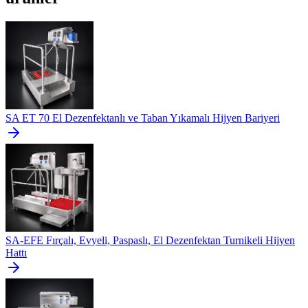
SA ET 70 El Dezenfektanlı ve Taban Yıkamalı Hijyen Bariyeri
SA-EFE Fırçalı, Evyeli, Paspaslı, El Dezenfektan Turnikeli Hijyen
Hattı