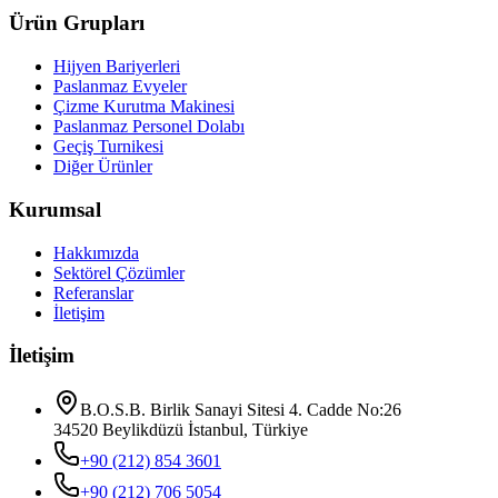
Ürün Grupları
Hijyen Bariyerleri
Paslanmaz Evyeler
Çizme Kurutma Makinesi
Paslanmaz Personel Dolabı
Geçiş Turnikesi
Diğer Ürünler
Kurumsal
Hakkımızda
Sektörel Çözümler
Referanslar
İletişim
İletişim
B.O.S.B. Birlik Sanayi Sitesi 4. Cadde No:26
34520 Beylikdüzü İstanbul, Türkiye
+90 (212) 854 3601
+90 (212) 706 5054