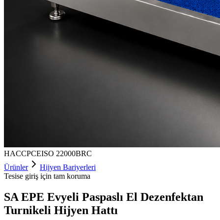
HACCP
CE
ISO 22000
BRC
Ürünler
Hijyen Bariyerleri
Tesise giriş için tam koruma
SA EPE Evyeli Paspaslı El Dezenfektan
Turnikeli Hijyen Hattı