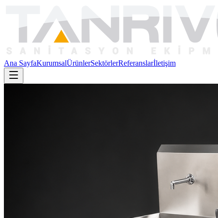
Ana Sayfa
Kurumsal
Ürünler
Sektörler
Referanslar
İletişim