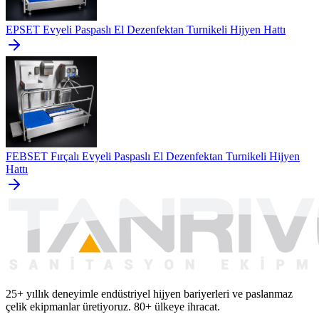
EPSET Evyeli Paspaslı El Dezenfektan Turnikeli Hijyen Hattı
FEBSET Fırçalı Evyeli Paspaslı El Dezenfektan Turnikeli Hijyen
Hattı
25+ yıllık deneyimle endüstriyel hijyen bariyerleri ve paslanmaz
çelik ekipmanlar üretiyoruz. 80+ ülkeye ihracat.