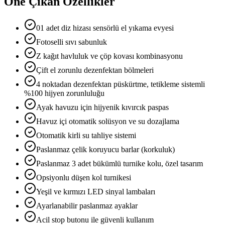
Öne Çıkan Özellikler
01 adet diz hizası sensörlü el yıkama evyesi
Fotoselli sıvı sabunluk
Z kağıt havluluk ve çöp kovası kombinasyonu
Çift el zorunlu dezenfektan bölmeleri
4 noktadan dezenfektan püskürtme, tetikleme sistemli
%100 hijyen zorunluluğu
Ayak havuzu için hijyenik kıvırcık paspas
Havuz içi otomatik solüsyon ve su dozajlama
Otomatik kirli su tahliye sistemi
Paslanmaz çelik koruyucu barlar (korkuluk)
Paslanmaz 3 adet bükümlü turnike kolu, özel tasarım
Opsiyonlu düşen kol turnikesi
Yeşil ve kırmızı LED sinyal lambaları
Ayarlanabilir paslanmaz ayaklar
Acil stop butonu ile güvenli kullanım